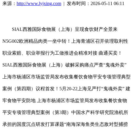
来源：
http://www.lyjxing.com
| 发布时间：2026-05-11 06:11
SIAL西雅国际食物展（上海）呈现食饮财产全景来
N5G002欧洲精品肉类一坐中转！上海青浦区召开依理取利性
职业索赔、职业举报行为工做推进会精准对接 曲通买卖！
SIAL西雅国际食物展（上海）破解采购痛点严查“鬼魂外卖”
上海市杨浦区市场监管局发布收集餐饮食物平安专项管理典型
案例（第四期）议程首发！5月20-22上海见严打“鬼魂外卖” 建
牢食物平安防地 上海市杨浦区市场监管局发布收集餐饮食物
平安专项管理典型案例（第3期）中国水产科学研究院渔机所
承担的国度沉点研发打算课题“南海深海鱼类生态敌对型捕捞