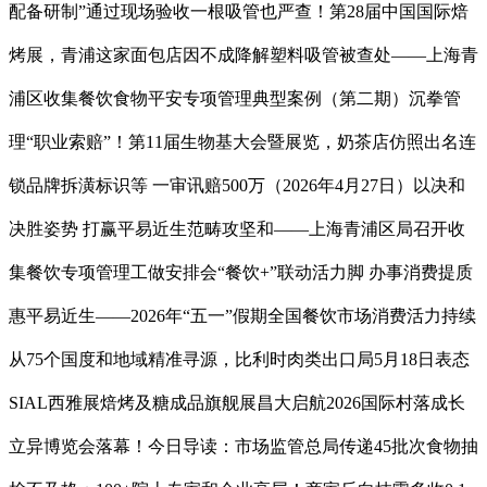
配备研制”通过现场验收一根吸管也严查！第28届中国国际焙
烤展，青浦这家面包店因不成降解塑料吸管被查处——上海青
浦区收集餐饮食物平安专项管理典型案例（第二期）沉拳管
理“职业索赔”！第11届生物基大会暨展览，奶茶店仿照出名连
锁品牌拆潢标识等 一审讯赔500万（2026年4月27日）以决和
决胜姿势 打赢平易近生范畴攻坚和——上海青浦区局召开收
集餐饮专项管理工做安排会“餐饮+”联动活力脚 办事消费提质
惠平易近生——2026年“五一”假期全国餐饮市场消费活力持续
从75个国度和地域精准寻源，比利时肉类出口局5月18日表态
SIAL西雅展焙烤及糖成品旗舰展昌大启航2026国际村落成长
立异博览会落幕！今日导读：市场监管总局传递45批次食物抽