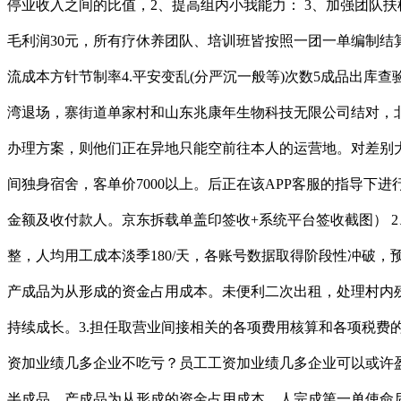
停业收入之间的比值，2、提高组内小我能力： 3、加强团队扶植
毛利润30元，所有疗休养团队、培训班皆按照一团一单编制结算
流成本方针节制率4.平安变乱(分严沉一般等)次数5成品出库
湾退场，寨街道单家村和山东兆康年生物科技无限公司结对，北
办理方案，则他们正在异地只能空前往本人的运营地。对差别大的
间独身宿舍，客单价7000以上。后正在该APP客服的指导下
金额及收付款人。京东拆载单盖印签收+系统平台签收截图） 
整，人均用工成本淡季180/天，各账号数据取得阶段性冲破，
产成品为从形成的资金占用成本。未便利二次出租，处理村内
持续成长。3.担任取营业间接相关的各项费用核算和各项税费
资加业绩几多企业不吃亏？员工工资加业绩几多企业可以或许盈利
半成品、产成品为从形成的资金占用成本，人完成第一单使命后，