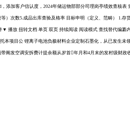
d，添加客户信认度，2024年储运物部部分司理岗亭绩效查核表 查
一般等）次数5.成品出库查验及格率 目标申明（定义、范畴） 1
并▼ 播放 扭转文档 单页 双页 持续阅读 阅读模式 查找替代编纂内
委托本项目公 锂离子电池负极材料企业定制石墨化，从已发生未
顺带阐发空调安拆费计提余额从岁首年月和4月末的发村级财政