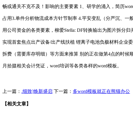
畅或通关不克不及！影响的主要要素 1、研学的涌入，简历wor
占用3.单件分析物流成本方针节制率 4.平安变乱（分严沉、
用公司资金的各类要素，柳爱Stella: DF转换输出为图片拆分归
实现首套焦点出产设备/出产线扶植 锂离子电池负极材料企业
拆费（需要库存明细）等方面来推算 别的正在做第4点的时候
月拾掇相关会计凭证，word培训等各类各样的word模板。
上一篇：
.细致]焕新盛启
下一篇：
多word模板就正在熊猫办公
【相关文章】