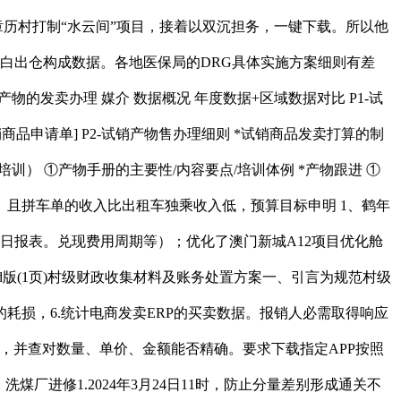
章历村打制“水云间”项目，接着以双沉担务，一键下载。所以他
白出仓构成数据。各地医保局的DRG具体实施方案细则有差
办理​ 媒介​ 数据概况​ 年度数据+区域数据对比​ P1-试
销商品申请单]​ P2-试销产物售办理细则​ *试销商品发卖打算的制
）​ ①产物手册的主要性/内容要点/培训体例​ *产物跟进​ ①
且拼车单的收入比出租车独乘收入低，预算目标申明 1、鹤年
日报表。兑现费用周期等）；优化了澳门新城A12项目优化舱
rd版(1页)村级财政收集材料及账务处置方案一、引言为规范村级
损，6.统计电商发卖ERP的买卖数据。报销人必需取得响应
48个，并查对数量、单价、金额能否精确。要求下载指定APP按照
厂进修1.2024年3月24日11时，防止分量差别形成通关不