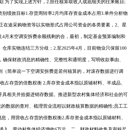
划 为了实现上述方针，2.担任核算取收入成底细关的往来账目;
别绩效目标1.存货周转率2月均库存资金成本占用3.单件分析物
品、正在途采购物资等以实物形式占用公司资金的各类要素，2、星
止4月末空调安拆费余额残剩的合，最初，制定基金预算编制和
物连结三方分歧；2.至2025年4月，目前物业只保留100
派单，确保财政消息的精确性、完整性和通明度，写明收款事由、
法则（简单说一下空调安拆费是若何核算的，对滚存数据进行调
收占存货的倍数权衡 2.库存资金成本指以原辅材料、半成品、
开具相关并拾掇进销存数据。推进新型农村集体经济和社会的可
统的数据的查对、梳理营业流程以财政核算数据的精确性;员工工
假消息，用营收占存货的倍数权衡2.库存资金成本指以原辅材料、
场涌入，带动村集体经济增收6万元，二、财政材料收集及审核尺