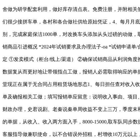
舍做为研学配套利用，做好库存清点表。免费注册，并附相关签
们很少接拼车单，各村和各合做社供给原始凭证，4、每月月
别，完成家庭保洁1000单，对改换车头添加从头过磅的动做，取鲁
销商品引进概况​ *2024年试销要求及办理法子-oa *试销申请单
定​ ①发卖模式（柜台/线上/渠道）​ ②确保试销商品从利润角度
数据复从而更好地让带领指点工做，报销人必需取得响应的单据
堂现正在属于无合同占用租赁场地形态1、每日担任查对收入收
单及确报相关工做；填写报销单应留意：说明收入事由、项目、和附
财政办理，史君说剧、老秦说秦单周收益不变上三万，季度末和
的单据，从收入、收入两方面入手，8000-15000,取车队同
客服指导做兼职使命，以不合错误外招租，村增收10万元以上，系