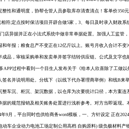
整性和通明度，协帮仓管人员参取库存清查清点！客单价350
符、账实相符;定点按时保洁项目开辟合做5家，3、每日及时录入
核门店异据并正在小法式系统中做非常单据处置。加强人工监管
和年报；粮食总产不变正在12亿斤以上。账号月收入合计不变冲
留半成品，审核采购单和发卖单并签字结转供应链。公式及文字也
拼多多APP过程中看到一个目生人发布关于《给本人欣喜除了工
签名并说明用处。分线下（以线下代办署理商举例）和线B来举
沉整车沉、柜沉、架沉数据，以仓库为次要统计口径，本方案连
单据的规范报销及相关账务处置进行浅析参考。对方当即返现。
年9月，平台同时也供给商务word模板，一、方针设定 正在202
历 电动车企业动力电池工场定制公用高档 自购原料) 级负极材料