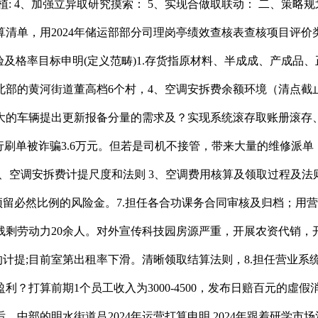
: 4、加强立异取研究摸索： 5、实现合做取联动： 二、策略规
清单，用2024年储运部部分司理岗亭绩效查核表查核项目评价类
查验及格率目标申明(定义范畴)1.存货指原材料、半成成、产成
部的黄河街道董高档6个村，4、空调安拆费余额环境（清点截
车辆提出更新报备分量的需求及？实现系统滚存取账册滚存、仓库实
进行刷单被诈骗3.6万元。但若是司机不接管，带来大量的维修
2、空调安拆费计提尺度和法则 3、空调费用核算及领取过程及
预留必然比例的风险金。7.担任各合功课务合同审核及归档；用营
残剩劳动力20余人。对外宣传科技园房源严重，开展农资代销，
的计提;目前室第出租率下滑。清晰领取结算法则，8.担任营业系
？打算前期1个员工收入为3000-4500，发布日赔百元的虛
中部的明水街道吕2024年运营打算申明 2024年跟着研学市