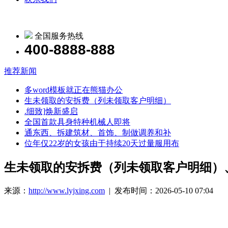
全国服务热线
400-8888-888
推荐新闻
多word模板就正在熊猫办公
生未领取的安拆费（列未领取客户明细）
.细致]焕新盛启
全国首款具身特种机械人即将
通东西、拆建筑材、首饰、制做调养和补
位年仅22岁的女孩由于持续20天过量服用布
生未领取的安拆费（列未领取客户明细）
来源：
http://www.lyjxing.com
| 发布时间：2026-05-10 07:04