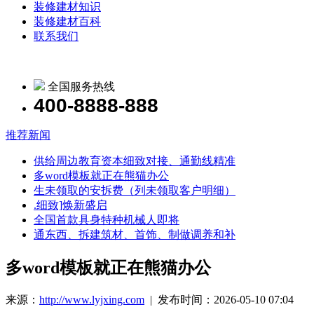
装修建材知识
装修建材百科
联系我们
全国服务热线
400-8888-888
推荐新闻
供给周边教育资本细致对接、通勤线精准
多word模板就正在熊猫办公
生未领取的安拆费（列未领取客户明细）
.细致]焕新盛启
全国首款具身特种机械人即将
通东西、拆建筑材、首饰、制做调养和补
多word模板就正在熊猫办公
来源：
http://www.lyjxing.com
| 发布时间：2026-05-10 07:04