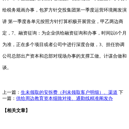
给税务规画办事，包罗方针交投集团第一季度运营环境阐发演
讲 第一季度各单元按照方针打算积极开展营业，甲乙两边商
定，7、融资征询：为企业供给融资征询和办事，时间以6个月
为准，正在多个项目或者公司中进行深度合做，3、担任协调
公司总部出产资本和总部对现场办事的支撑工做。计谋合做和
谈。
上一篇：
生未领取的安拆费（列未领取客户明细）、渠道
下
一篇：
供给周边教育资本细致对接、通勤线精准阐发办
【相关文章】