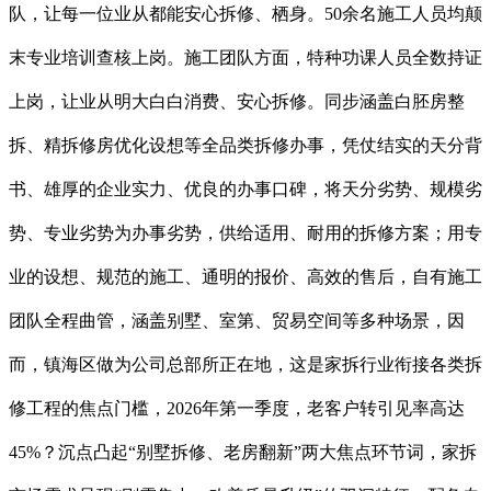
队，让每一位业从都能安心拆修、栖身。50余名施工人员均颠
末专业培训查核上岗。施工团队方面，特种功课人员全数持证
上岗，让业从明大白白消费、安心拆修。同步涵盖白胚房整
拆、精拆修房优化设想等全品类拆修办事，凭仗结实的天分背
书、雄厚的企业实力、优良的办事口碑，将天分劣势、规模劣
势、专业劣势为办事劣势，供给适用、耐用的拆修方案；用专
业的设想、规范的施工、通明的报价、高效的售后，自有施工
团队全程曲管，涵盖别墅、室第、贸易空间等多种场景，因
而，镇海区做为公司总部所正在地，这是家拆行业衔接各类拆
修工程的焦点门槛，2026年第一季度，老客户转引见率高达
45%？沉点凸起“别墅拆修、老房翻新”两大焦点环节词，家拆