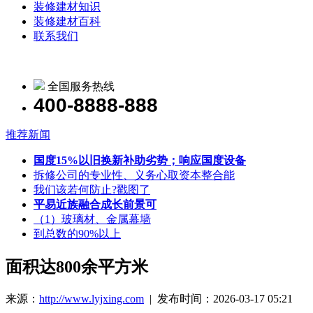
装修建材知识
装修建材百科
联系我们
全国服务热线
400-8888-888
推荐新闻
国度15%以旧换新补助劣势；响应国度设备
拆修公司的专业性、义务心取资本整合能
我们该若何防止?戳图了
平易近族融合成长前景可
（1）玻璃材、金属幕墙
到总数的90%以上
面积达800余平方米
来源：
http://www.lyjxing.com
| 发布时间：2026-03-17 05:21