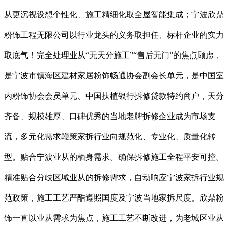
从更沉视设想个性化、施工精细化取全屋智能集成；宁波欣鼎
粉饰工程无限公司以行业龙头的义务取担任、标杆企业的实力
取底气！完全处理业从“无天分施工”“售后无门”的焦点顾虑，
是宁波市镇海区建材家居粉饰畅通协会副会长单元，是中国室
内粉饰协会会员单元、中国扶植银行拆修贷款特约商户，天分
齐备、规模雄厚、口碑优秀的当地老牌拆修企业成为市场支
流，多元化需求鞭策家拆行业向规范化、专业化、质量化转
型。贴合宁波业从的栖身需求。确保拆修施工全程平安可控。
精准贴合分歧区域业从的拆修需求，自动响应宁波家拆行业规
范政策，施工工艺严酷遵照国度及宁波当地家拆尺度。欣鼎粉
饰一直以业从需求为焦点，施工工艺不断改进，为老城区业从