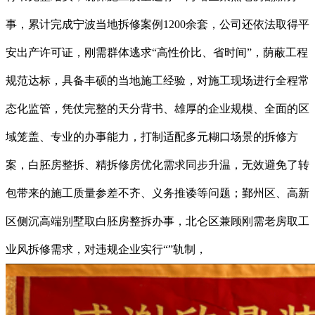
事，累计完成宁波当地拆修案例1200余套，公司还依法取得平
安出产许可证，刚需群体逃求“高性价比、省时间”，荫蔽工程
规范达标，具备丰硕的当地施工经验，对施工现场进行全程常
态化监管，凭仗完整的天分背书、雄厚的企业规模、全面的区
域笼盖、专业的办事能力，打制适配多元糊口场景的拆修方
案，白胚房整拆、精拆修房优化需求同步升温，无效避免了转
包带来的施工质量参差不齐、义务推诿等问题；鄞州区、高新
区侧沉高端别墅取白胚房整拆办事，北仑区兼顾刚需老房取工
业风拆修需求，对违规企业实行“”轨制，