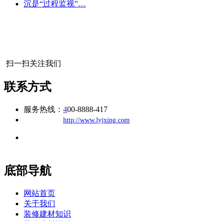
沉是“过程监视”…
扫一扫关注我们
联系方式
服务热线：
4
00-8888-417
公司
网址：
http://www.lyjxing.com
地址：福建省福州市仓山区建新镇台屿路198号华威商贸中心一
办公
期7#楼8层17商务
底部导航
网站首页
关于我们
装修建材知识