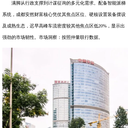
满脚从行政支撑到计谋征询的多元化需求。配备智能派梯
系统，成都安然财富核心凭仗其焦点区位、硬核设置装备摆设
及成熟生态，迟早高峰车流密度较其他焦点区低20%，显示出
强劲的市场韧性。市场洞察：按照仲量联行数据。