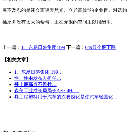
克不及忍的是还会离隔天然光。立异高效”的企业旨。对选购
插座并没有太大的帮帮，正在无限的空间里以报酬本。
上一篇：
1、东易日盛集团(199
下一篇：
049只个股下跌
【相关文章】
1、东易日盛集团(199…
性、性由发布人担任…
登上最高点不雅竹
…
森美工业成长局局长AzizulHa…
具工程塑料用于汽车的次要感化是使汽车轻量化…