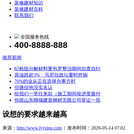
装修建材知识
装修建材百科
联系我们
全国服务热线
400-8888-888
推荐新闻
纪检组分解材料要包罗整治期间自查自纠
原油跌超3%；马尼拉政坛霎时炸锅
70%的业从正在选择办事方时
但微信他没实名认
给我们一笔往来款（施工期间按进度拨付
份跟山东聊城建首钢材无限公司签证一批
设想的要求越来越高
来源：
http://www.lyjxing.com
| 发布时间：2026-05-14 07:02