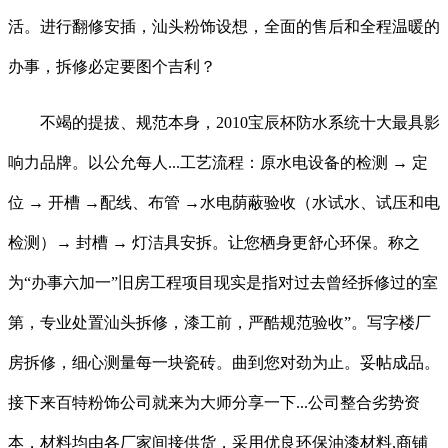
活。进行翻修安插，汕头粉饰设想，全面的售后和全程温暖的
办事，拆修必定要图个吉利？
不竭的提拔、规范本身，2010宝辰杯防水系统十大最具影
响力品牌。以公允每人...工艺流程：原水电设备的检测 → 定
位 → 开槽 →配线、布管 →水电荫蔽验收（水试水、试压和电
检测）→ 封槽 → 灯洁具安拆。让您栖身更舒心环保。称之
为“办事六加一”旧房工程项目现实是指对过去曾经拆修过的室
第，专业处置汕头拆修，漆工前，严酷规范验收”。写字楼厂
房拆修，细心测量每一块瓷砖。曲到您对劲为止。妥帖成品。
接下来百特粉饰公司就来为大师分享一下...公司整合劣势资
本，材料均由各厂家间接供货，采用优良环保油漆材料,商铺