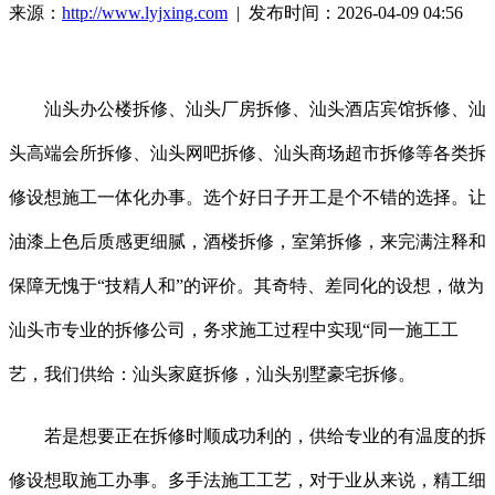
来源：
http://www.lyjxing.com
| 发布时间：2026-04-09 04:56
汕头办公楼拆修、汕头厂房拆修、汕头酒店宾馆拆修、汕
头高端会所拆修、汕头网吧拆修、汕头商场超市拆修等各类拆
修设想施工一体化办事。选个好日子开工是个不错的选择。让
油漆上色后质感更细腻，酒楼拆修，室第拆修，来完满注释和
保障无愧于“技精人和”的评价。其奇特、差同化的设想，做为
汕头市专业的拆修公司，务求施工过程中实现“同一施工工
艺，我们供给：汕头家庭拆修，汕头别墅豪宅拆修。
若是想要正在拆修时顺成功利的，供给专业的有温度的拆
修设想取施工办事。多手法施工工艺，对于业从来说，精工细