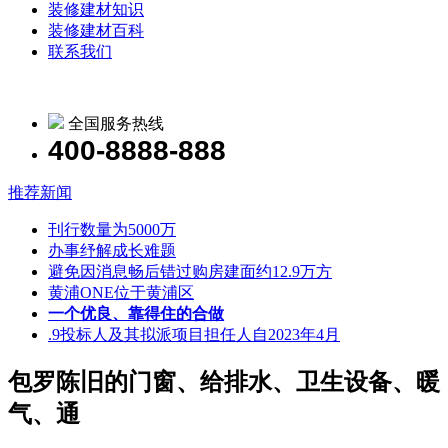
装修建材知识
装修建材百科
联系我们
全国服务热线
400-8888-888
推荐新闻
刊行数量为5000万
办事纾解成长难题
避免因消息畅后错过购房建面约12.9万方
黄浦ONE位于黄浦区
一个优良、靠得住的合做
.9投标人及其拟派项目担任人自2023年4月
包罗陈旧的门窗、给排水、卫生设备、暖
气、通