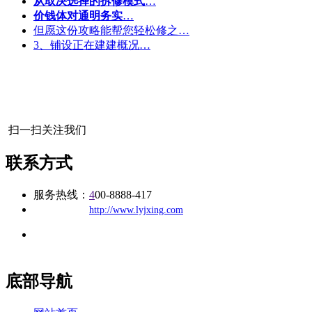
从取决选择的拆修模式
…
价钱体对通明务实
…
但愿这份攻略能帮您轻松修之…
3、铺设正在建建概况…
扫一扫关注我们
联系方式
服务热线：
4
00-8888-417
公司
网址：
http://www.lyjxing.com
地址：福建省福州市仓山区建新镇台屿路198号华威商贸中心一
办公
期7#楼8层17商务
底部导航