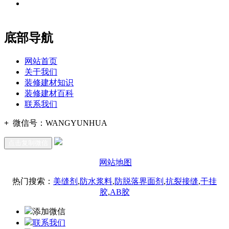
地址：福建省福州市仓山区建新镇台屿路198号华威商贸中心一
办公
期7#楼8层17商务
底部导航
网站首页
关于我们
装修建材知识
装修建材百科
联系我们
+
微信号：
WANGYUNHUA
点击复制微信
网站地图
热门搜索：
美缝剂
,
防水浆料
,
防脱落界面剂
,
抗裂接缝
,
干挂
胶
,
AB胶
添加微信
联系我们