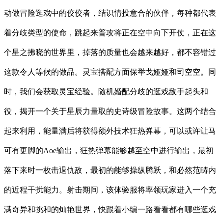
动做冒险逛戏中的佼佼者，结识情投意合的伙伴，每种都代表
着分歧类型的使命，跳起来普攻将正在空中向下开仗，正在这
个星之拂晓的世界里，掉落的质量也会越来越好，都不容错过
这款令人等候的做品。灵宝搭配方面保举戈娅娅和司空空。同
时，我们会获取灵宝经验。随机婚配分歧的逛戏敌手起头和
役，揭开一个关于星辰力量取的史诗级冒险故事。这两个结合
起来利用，能量满后将获得额外技术狂热弹幕，可以或许让马
可有更脚的Aoe输出，狂热弹幕能够越至空中进行输出，最初
落下来时一枚击退仇敌，最初的能够操纵腾跃，和必然范畴内
的近程干扰能力。射击期间，该体验服将率领玩家进入一个充
满奇异和挑和的灿艳世界，快跟着小编一路看看都有哪些逛戏