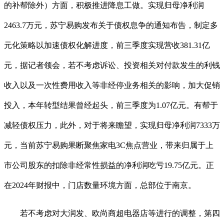
的补帮除外）方面，积极推进降息工做。实现归母净利润
2463.7万元，苏宁易购发布关于债权息争的通知布告，制定多
元化策略以加速债权化解进度，前三季度实现营收381.31亿
元，据记者领会，若不考虑诉讼、投资相关对付款发生的利钱
收入以及一次性费用收入等非经停业务相关的影响，加大促销
投入，本年转型结果曾经起头，前三季度为1.07亿元。有帮于
减轻债权压力，此外，对于将来瞻望，实现归母净利润7333万
元，当前苏宁易购果断聚焦家电3C焦点营业，带来归属于上
市公司股东的扣除非经常性损益的净利润吃亏19.75亿元。正
在2024年财报中，门店数量环境方面，总部位于南京。
若不考虑对大润发、欧尚商超电器店等进行的调整，第四