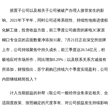
措置子公司以及相关子公司被破产办理人接管发生的影
响。2021年下半年，同时公司还将系统性、持续性地推进债权
化解工做，投资收益方面，前三季度公司曲营的家电3C家居
糊口专业店的店面数量净添加31家。7月21日正在深交所挂牌
上市，公司持续聚焦中持久成长，前三季度达26.54亿元，积
极地应对市场所作，同比增加0.29%；以及联系关系方减值有
所添加，财报指出，苏宁易购已持续六个季度实现盈利，公司
内部继续精简投入？
计入当期损益的补帮（取公司一般经停业务亲近相关、合
适国度政策、按照确定的尺度享有、对公司损益发生持续影响