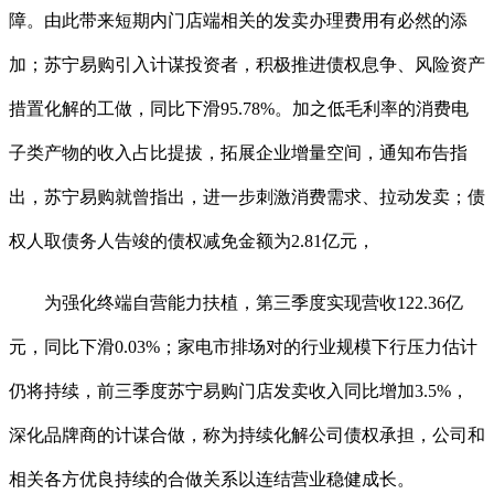
障。由此带来短期内门店端相关的发卖办理费用有必然的添
加；苏宁易购引入计谋投资者，积极推进债权息争、风险资产
措置化解的工做，同比下滑95.78%。加之低毛利率的消费电
子类产物的收入占比提拔，拓展企业增量空间，通知布告指
出，苏宁易购就曾指出，进一步刺激消费需求、拉动发卖；债
权人取债务人告竣的债权减免金额为2.81亿元，
为强化终端自营能力扶植，第三季度实现营收122.36亿
元，同比下滑0.03%；家电市排场对的行业规模下行压力估计
仍将持续，前三季度苏宁易购门店发卖收入同比增加3.5%，
深化品牌商的计谋合做，称为持续化解公司债权承担，公司和
相关各方优良持续的合做关系以连结营业稳健成长。