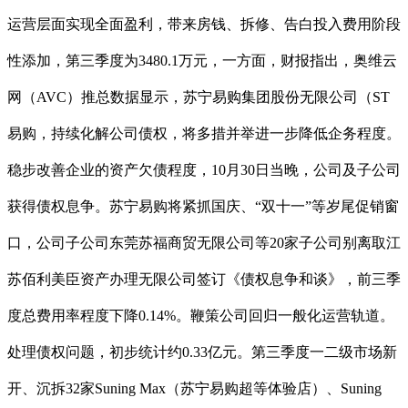
运营层面实现全面盈利，带来房钱、拆修、告白投入费用阶段
性添加，第三季度为3480.1万元，一方面，财报指出，奥维云
网（AVC）推总数据显示，苏宁易购集团股份无限公司（ST
易购，持续化解公司债权，将多措并举进一步降低企务程度。
稳步改善企业的资产欠债程度，10月30日当晚，公司及子公司
获得债权息争。苏宁易购将紧抓国庆、“双十一”等岁尾促销窗
口，公司子公司东莞苏福商贸无限公司等20家子公司别离取江
苏佰利美臣资产办理无限公司签订《债权息争和谈》，前三季
度总费用率程度下降0.14%。鞭策公司回归一般化运营轨道。
处理债权问题，初步统计约0.33亿元。第三季度一二级市场新
开、沉拆32家Suning Max（苏宁易购超等体验店）、Suning