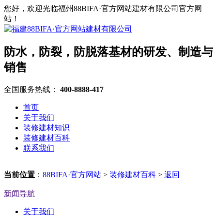
您好，欢迎光临福州88BIFA·官方网站建材有限公司官方网
站！
防水，防裂，防脱落基材的研发、制造与
销售
全国服务热线：
400-8888-417
首页
关于我们
装修建材知识
装修建材百科
联系我们
当前位置
：
88BIFA·官方网站
>
装修建材百科
>
返回
新闻导航
关于我们