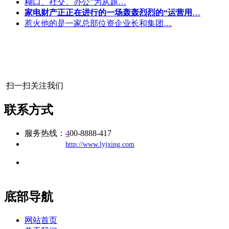
糊口、社交、办公”为从题…
家电财产正正在进行的一场轰轰烈烈的“运营用
…
惹火他的是一家总部位资企业长和集团…
扫一扫关注我们
联系方式
服务热线：
4
00-8888-417
公司
网址：
http://www.lyjxing.com
地址：福建省福州市仓山区建新镇台屿路198号华威商贸中心一
办公
期7#楼8层17商务
底部导航
网站首页